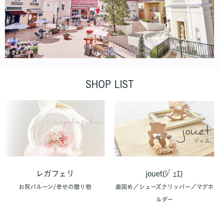
SHOP LIST
レガフェリ
jouet(ｼﾞｭｴ)
お祝バルーン/幸せの贈り物
歯固め／シューズクリッパー／マグホ
ルダー